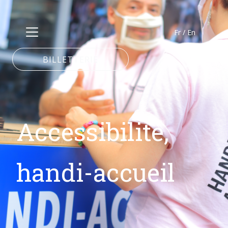
Fr
/
En
BILLETTERIE
Accessibilité,
handi-accueil